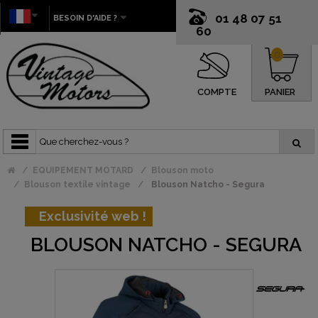
01 48 07 51
BESOIN D'AIDE ?
60
0
COMPTE
PANIER
EQUIPEMENT MOTARD
Blouson moto
Blouson textile vintage
Blouson Natcho - Segura
Exclusivité web !
BLOUSON NATCHO - SEGURA