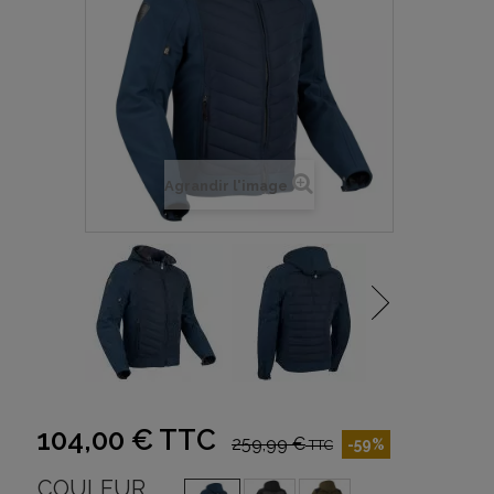
Agrandir l'image
104,00 €
TTC
259,99 €
-59%
TTC
COULEUR