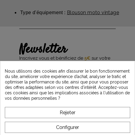
Blouson moto vintage
Type d'équipement :
Newsletter
Inscrivez vous et bénificiez de
5€
sur votre
première commande*
et restez informés des dernières nouveautés
Nous utilisons des cookies afin d’assurer le bon fonctionnement
Vintage Motors
du site, améliorer votre expérience d’achat, analyser le trafic et
optimiser la performance du site, ainsi que pour vous proposer
des offres adaptées selon vos centres d’intérêt. Acceptez-vous
ces cookies ainsi que les implications associées à l'utilisation de
*Dès 99€ d'achat. En vous abonnant à notre newsletter, vous reconnaissez avoir pris
vos données personnelles ?
connaissance de notre politique de gestion des données personnelles et vous
l'acceptez.
Rejeter
A PROPOS DE VINTAGE
Configurer