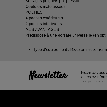
Serrages poignets par pression
Coutures matelassées
POCHES
4 poches extérieures
2 poches intérieures
MES AVANTAGES
Prédisposé à une dorsale universelle (en opti
Blouson moto ho
Type d'équipement :
Newsletter
Inscrivez vous 
et restez info
*Dès 99€ d'achat. En 