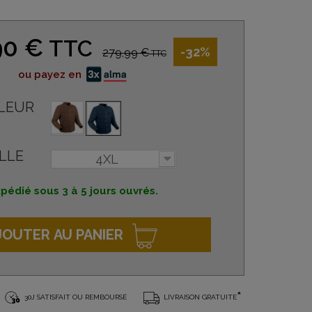
90 €
TTC
-32%
279,99 €
TTC
ou payez en
LEUR
LLE
4XL
pédié sous 3 à 5 jours ouvrés.
JOUTER AU PANIER
*
30J SATISFAIT OU REMBOURSÉ
LIVRAISON GRATUITE