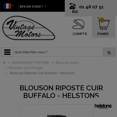
01 48 07 51
BESOIN D'AIDE ?
60
0
COMPTE
PANIER
EQUIPEMENT MOTARD
Blouson moto
Blouson cuir vintage
Blouson Riposte Cuir Buffalo - Helstons
BLOUSON RIPOSTE CUIR
BUFFALO - HELSTONS