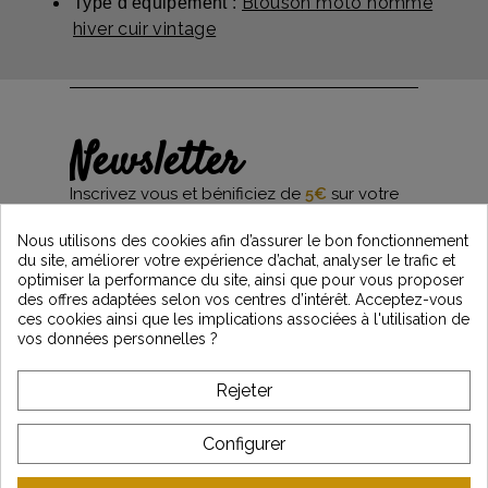
Blouson moto homme
Type d'équipement :
hiver cuir vintage
Newsletter
Inscrivez vous et bénificiez de
5€
sur votre
première commande*
et restez informés des dernières nouveautés
Nous utilisons des cookies afin d’assurer le bon fonctionnement
Vintage Motors
du site, améliorer votre expérience d’achat, analyser le trafic et
optimiser la performance du site, ainsi que pour vous proposer
des offres adaptées selon vos centres d’intérêt. Acceptez-vous
ces cookies ainsi que les implications associées à l'utilisation de
*Dès 99€ d'achat. En vous abonnant à notre newsletter, vous reconnaissez avoir pris
vos données personnelles ?
connaissance de notre politique de gestion des données personnelles et vous
l'acceptez.
Rejeter
A PROPOS DE VINTAGE
Configurer
SERVICE CLIENT