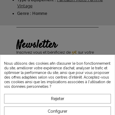
Vintage
Genre : Homme
Newsletter
Inscrivez vous et bénificiez de
5€
sur votre
première commande*
et restez informés des dernières nouveautés
Nous utilisons des cookies afin d’assurer le bon fonctionnement
Vintage Motors
du site, améliorer votre expérience d’achat, analyser le trafic et
optimiser la performance du site, ainsi que pour vous proposer
des offres adaptées selon vos centres d’intérêt. Acceptez-vous
ces cookies ainsi que les implications associées à l'utilisation de
*Dès 99€ d'achat. En vous abonnant à notre newsletter, vous reconnaissez avoir pris
vos données personnelles ?
connaissance de notre politique de gestion des données personnelles et vous
l'acceptez.
Rejeter
A PROPOS DE VINTAGE
Configurer