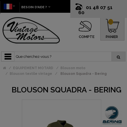
01 48 07 51
BESOIN D'AIDE ?
60
0
COMPTE
PANIER
EQUIPEMENT MOTARD
Blouson moto
Blouson textile vintage
Blouson Squadra - Bering
BLOUSON SQUADRA - BERING