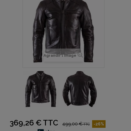
Agrandir l'image
369,26 €
TTC
499,00 €
-26%
TTC