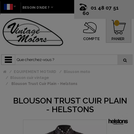
01 48 07 51
BESOIN D'AIDE ?
60
0
COMPTE
PANIER
EQUIPEMENT MOTARD
Blouson moto
Blouson cuir vintage
Blouson Trust Cuir Plain - Helstons
BLOUSON TRUST CUIR PLAIN
- HELSTONS