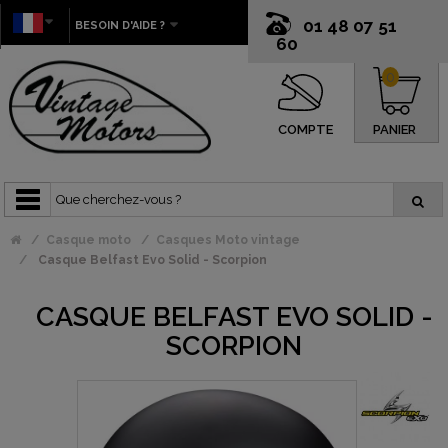
01 48 07 51
BESOIN D'AIDE ?
60
0
COMPTE
PANIER
Casque moto
Casques Moto vintage
Casque Belfast Evo Solid - Scorpion
CASQUE BELFAST EVO SOLID -
SCORPION