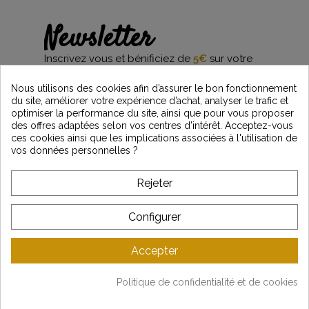
Newsletter
Inscrivez vous et bénificiez de
5€
sur votre
première commande*
et restez informés des dernières nouveautés
Nous utilisons des cookies afin d’assurer le bon fonctionnement
Vintage Motors
du site, améliorer votre expérience d’achat, analyser le trafic et
optimiser la performance du site, ainsi que pour vous proposer
des offres adaptées selon vos centres d’intérêt. Acceptez-vous
ces cookies ainsi que les implications associées à l'utilisation de
*Dès 99€ d'achat. En vous abonnant à notre newsletter, vous reconnaissez avoir pris
vos données personnelles ?
connaissance de notre politique de gestion des données personnelles et vous
l'acceptez.
Rejeter
A PROPOS DE VINTAGE
Configurer
SERVICE CLIENT
Accepter
DERNIÈRES ACTUALITÉS
Politique de confidentialité et de cookies
Mentions légales
-
CGV
-
Gestion des données
-
Plan du site
Copyright © Vintage Motors 2025