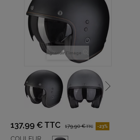
Agrandir l'image
137,99 €
TTC
179,90 €
-23%
TTC
COULEUR