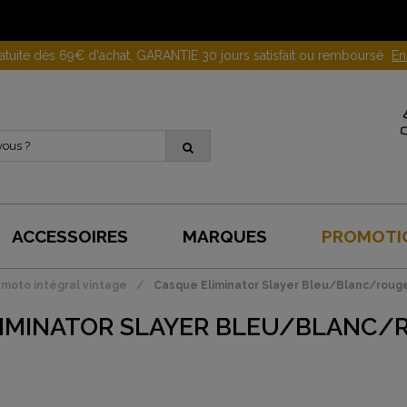
Gagnez 10 euros en parrainant un proche !
En savoir plus
ACCESSOIRES
MARQUES
PROMOTI
moto intégral vintage
Casque Eliminator Slayer Bleu/Blanc/rouge
IMINATOR SLAYER BLEU/BLANC/R