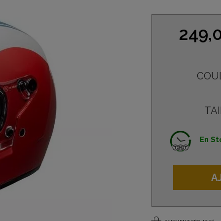
249,
COU
TAI
En St
A