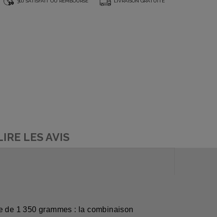
*
30J SATISFAIT OU REMBOURSÉ
LIVRAISON GRATUITE
LIRE LES AVIS
me de 1 350 grammes : la combinaison