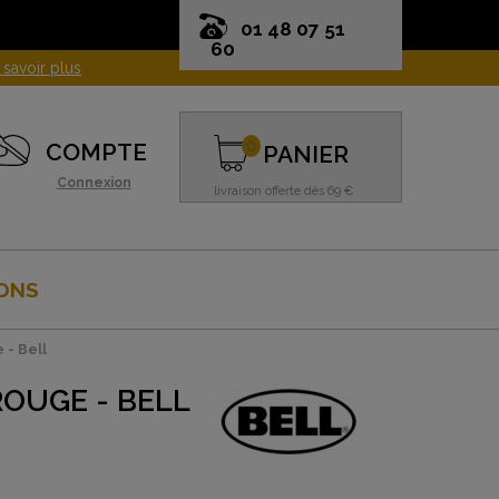
01 48 07 51
60
0
COMPTE
PANIER
Connexion
livraison offerte dès 69 €
ONS
 - Bell
OUGE - BELL