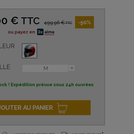
00 €
TTC
-50%
499,96 €
TTC
ou payez en
LEUR
LLE
M
ock ! Expédition prévue sous 24h ouvrées
JOUTER AU PANIER