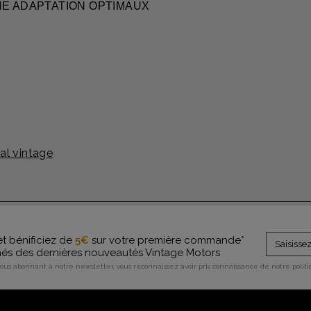
NE ADAPTATION OPTIMAUX
al vintage
et bénificiez de
5€
sur votre première commande*
rmés des dernières nouveautés Vintage Motors
vous abonnant à notre newsletter, vous reconnaissez avoir pris connaissance de notre polit