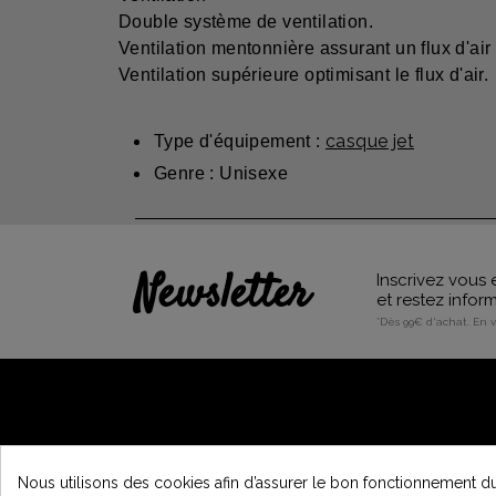
Double système de ventilation.
Ventilation mentonnière assurant un flux d'air 
Ventilation supérieure optimisant le flux d'air.
casque jet
Type d'équipement :
Genre : Unisexe
Newsletter
Inscrivez vous 
et restez info
*Dès 99€ d'achat. En 
A PROPOS DE VINTAGE
Nous utilisons des cookies afin d’assurer le bon fonctionnement du 