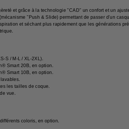
reté et grâce à la technologie "CAD" un confort et un ajust
e (mécanisme "Push & Slide) permettant de passer d'un casque
anspiration et séchant plus rapidement que les générations pr
rique.
S-S / M-L / XL-2XL).
th® Smart 20B, en option.
th® Smart 10B, en option.
 lavables.
s les tailles de coque.
 de vue.
fférents coloris, en option.