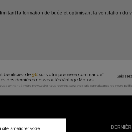
limitant la formation de buée et optimisant la ventilation du 
et bénificiez de
5€
sur votre première commande*
rmés des dernières nouveautés Vintage Motors
vous abonnant à notre newsletter, vous reconnaissez avoir pris connaissance de notre polit
SERVICE CLIENT
DERNIÈR
site, améliorer votre