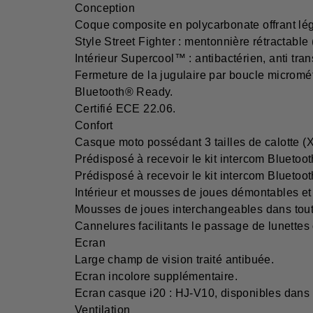
Conception
Coque composite en polycarbonate offrant légè
Style Street Fighter : mentonnière rétractabl
Intérieur Supercool™ : antibactérien, anti tr
Fermeture de la jugulaire par boucle micromét
Bluetooth® Ready.
Certifié ECE 22.06.
Confort
Casque moto possédant 3 tailles de calotte (X
Prédisposé à recevoir le kit intercom Bluetoo
Prédisposé à recevoir le kit intercom Bluetoo
Intérieur et mousses de joues démontables et
Mousses de joues interchangeables dans toute
Cannelures facilitants le passage de lunettes
Ecran
Large champ de vision traité antibuée.
Ecran incolore supplémentaire.
Ecran casque i20 : HJ-V10, disponibles dans di
Ventilation