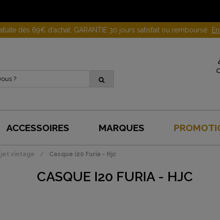
Gagnez 10 euros en parrainant un proche !
En savoir plus
ACCESSOIRES
MARQUES
PROMOTI
jet vintage
Casque i20 Furia - Hjc
CASQUE I20 FURIA - HJC