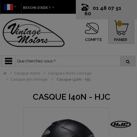
01 48 07 51
BESOIN D'AIDE ?
60
0
COMPTE
PANIER
Casque moto
Casques Moto vintage
Casque jet vintage
Casque i40N - Hjc
CASQUE I40N - HJC