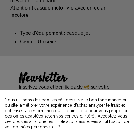
d'évacuer l'air chaud.
Attention ! casque moto livré avec un écran
incolore.
casque jet
Type d'équipement :
Genre : Unisexe
Newsletter
Inscrivez vous et bénificiez de
5€
sur votre
première commande*
et restez informés des dernières nouveautés
Nous utilisons des cookies afin d’assurer le bon fonctionnement
Vintage Motors
du site, améliorer votre expérience d’achat, analyser le trafic et
optimiser la performance du site, ainsi que pour vous proposer
des offres adaptées selon vos centres d’intérêt. Acceptez-vous
ces cookies ainsi que les implications associées à l'utilisation de
*Dès 99€ d'achat. En vous abonnant à notre newsletter, vous reconnaissez avoir pris
vos données personnelles ?
connaissance de notre politique de gestion des données personnelles et vous