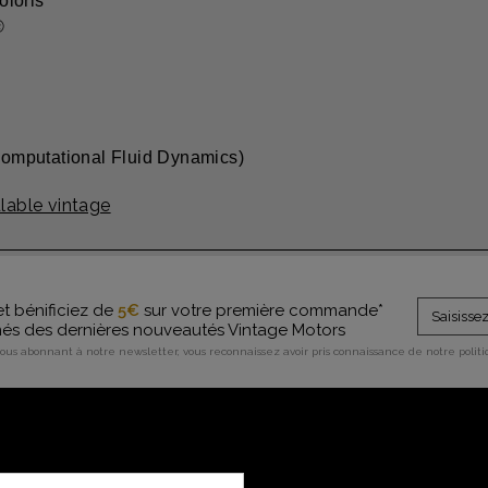
oloris
®
omputational Fluid Dynamics)
able vintage
et bénificiez de
5€
sur votre première commande*
rmés des dernières nouveautés Vintage Motors
vous abonnant à notre newsletter, vous reconnaissez avoir pris connaissance de notre polit