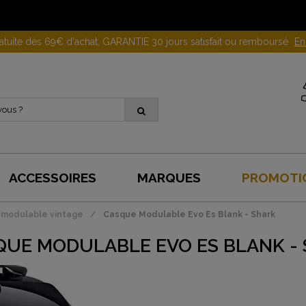
Gagnez 10 euros en parrainant un proche !
En savoir plus
ACCESSOIRES
MARQUES
PROMOTI
modulable vintage
Casque Modulable Evo Es Blank - Shark
QUE MODULABLE EVO ES BLANK -