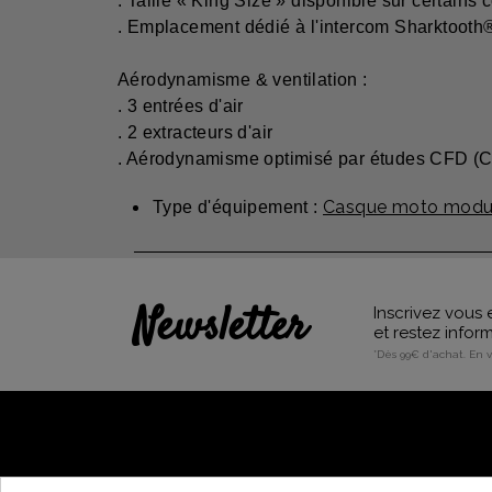
. Taille « King Size » disponible sur certains c
. Emplacement dédié à l'intercom Sharktooth
Aérodynamisme & ventilation :
. 3 entrées d'air
. 2 extracteurs d'air
. Aérodynamisme optimisé par études CFD (C
Casque moto modul
Type d'équipement :
Newsletter
Inscrivez vous 
et restez info
*Dès 99€ d'achat. En 