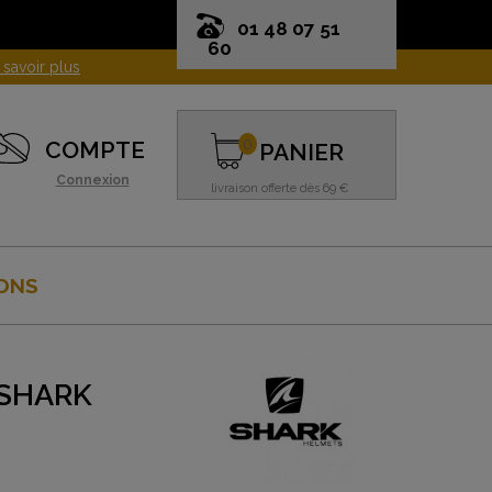
01 48 07 51
60
0
COMPTE
PANIER
Connexion
livraison offerte dès 69 €
ONS
 SHARK