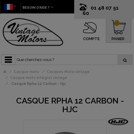
01 48 07 51
BESOIN D'AIDE ?
60
0
COMPTE
PANIER
Casque moto
Casques Moto vintage
Casque moto intégral vintage
Casque Rpha 12 Carbon - Hjc
CASQUE RPHA 12 CARBON -
HJC