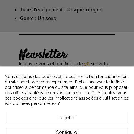
Casque intégral
Type d'équipement :
Genre : Unisexe
Newsletter
Inscrivez vous et bénificiez de
5€
sur votre
première commande*
et restez informés des dernières nouveautés
Nous utilisons des cookies afin d’assurer le bon fonctionnement
Vintage Motors
du site, améliorer votre expérience d’achat, analyser le trafic et
optimiser la performance du site, ainsi que pour vous proposer
des offres adaptées selon vos centres d’intérêt. Acceptez-vous
ces cookies ainsi que les implications associées à l'utilisation de
*Dès 99€ d'achat. En vous abonnant à notre newsletter, vous reconnaissez avoir pris
vos données personnelles ?
connaissance de notre politique de gestion des données personnelles et vous
l'acceptez.
Rejeter
A PROPOS DE VINTAGE
Configurer