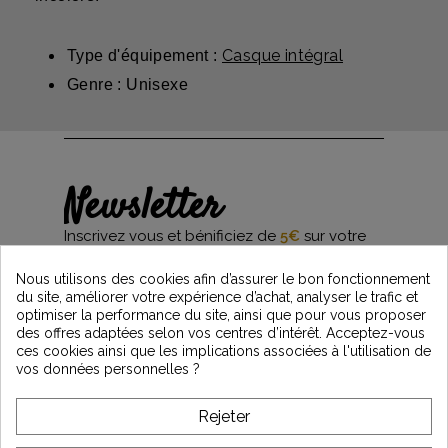
Casque intégral
Type d'équipement :
Genre : Unisexe
Newsletter
Inscrivez vous et bénificiez de
5€
sur votre
première commande*
et restez informés des dernières nouveautés
Nous utilisons des cookies afin d’assurer le bon fonctionnement
Vintage Motors
du site, améliorer votre expérience d’achat, analyser le trafic et
optimiser la performance du site, ainsi que pour vous proposer
des offres adaptées selon vos centres d’intérêt. Acceptez-vous
ces cookies ainsi que les implications associées à l'utilisation de
*Dès 99€ d'achat. En vous abonnant à notre newsletter, vous reconnaissez avoir pris
vos données personnelles ?
connaissance de notre politique de gestion des données personnelles et vous
l'acceptez.
Rejeter
A PROPOS DE VINTAGE