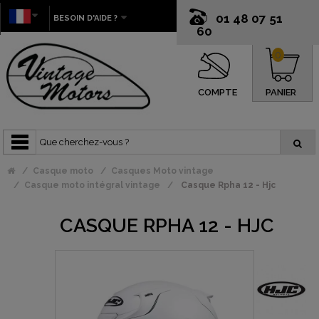
01 48 07 51
BESOIN D'AIDE ?
60
0
COMPTE
PANIER
Casque moto
Casques Moto vintage
Casque moto intégral vintage
Casque Rpha 12 - Hjc
CASQUE RPHA 12 - HJC