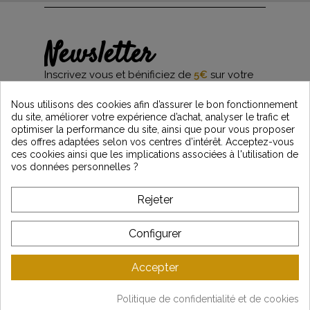
Newsletter
Inscrivez vous et bénificiez de
5€
sur votre
première commande*
et restez informés des dernières nouveautés
Nous utilisons des cookies afin d’assurer le bon fonctionnement
Vintage Motors
du site, améliorer votre expérience d’achat, analyser le trafic et
optimiser la performance du site, ainsi que pour vous proposer
des offres adaptées selon vos centres d’intérêt. Acceptez-vous
ces cookies ainsi que les implications associées à l'utilisation de
*Dès 99€ d'achat. En vous abonnant à notre newsletter, vous reconnaissez avoir pris
vos données personnelles ?
connaissance de notre politique de gestion des données personnelles et vous
l'acceptez.
Rejeter
A PROPOS DE VINTAGE
Configurer
SERVICE CLIENT
Accepter
DERNIÈRES ACTUALITÉS
Politique de confidentialité et de cookies
Mentions légales
-
CGV
-
Gestion des données
-
Plan du site