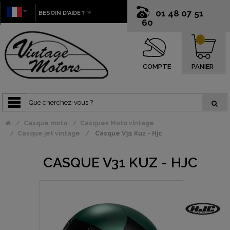
01 48 07 51
BESOIN D'AIDE ?
60
0
COMPTE
PANIER
Casque moto
Casques Moto vintage
Casque jet vintage
Casque V31 Kuz - Hjc
CASQUE V31 KUZ - HJC