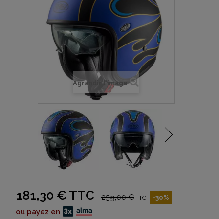
Agrandir l'image
181,30 €
TTC
259,00 €
-30%
TTC
ou payez en