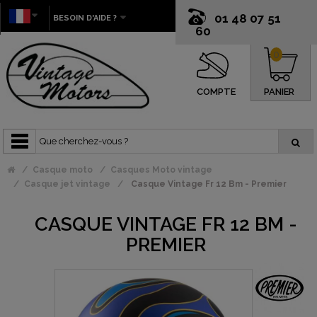
01 48 07 51
BESOIN D'AIDE ?
60
0
COMPTE
PANIER
Casque moto
Casques Moto vintage
Casque jet vintage
Casque Vintage Fr 12 Bm - Premier
CASQUE VINTAGE FR 12 BM -
PREMIER