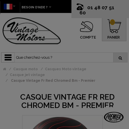
01 48 07 51
BESOIN D'AIDE ?
60
0
COMPTE
PANIER
Casque moto
Casques Moto vintage
Casque jet vintage
Casque Vintage Fr Red Chromed Bm - Premier
CASQUE VINTAGE FR RED
CHROMED BM - PREMIER