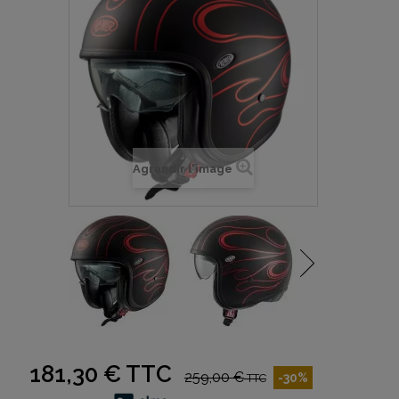
Agrandir l'image
181,30 €
TTC
259,00 €
-30%
TTC