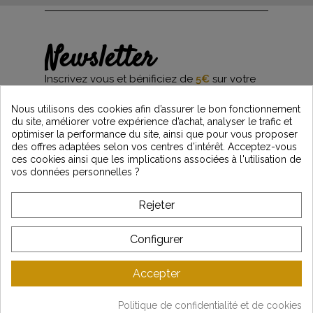
Newsletter
Inscrivez vous et bénificiez de
5€
sur votre
première commande*
et restez informés des dernières nouveautés
Nous utilisons des cookies afin d’assurer le bon fonctionnement
Vintage Motors
du site, améliorer votre expérience d’achat, analyser le trafic et
optimiser la performance du site, ainsi que pour vous proposer
des offres adaptées selon vos centres d’intérêt. Acceptez-vous
ces cookies ainsi que les implications associées à l'utilisation de
*Dès 99€ d'achat. En vous abonnant à notre newsletter, vous reconnaissez avoir pris
vos données personnelles ?
connaissance de notre politique de gestion des données personnelles et vous
l'acceptez.
Rejeter
A PROPOS DE VINTAGE
Configurer
SERVICE CLIENT
Accepter
DERNIÈRES ACTUALITÉS
Politique de confidentialité et de cookies