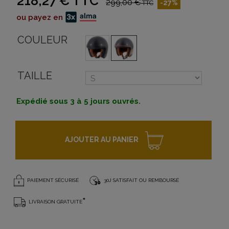
218,27 €
TTC
299,00 €
-27%
TTC
ou payez en
COULEUR
TAILLE
Expédié sous 3 à 5 jours ouvrés.
AJOUTER AU PANIER
PAIEMENT SÉCURISÉ
30J SATISFAIT OU REMBOURSÉ
*
LIVRAISON GRATUITE