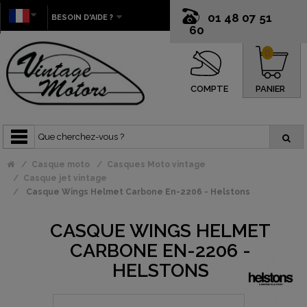
01 48 07 51
BESOIN D'AIDE ?
60
0
COMPTE
PANIER
Casque moto
Casques Moto vintage
Casque jet vintage
Casque Wings Helmet Carbone En-2206 - Helstons
CASQUE WINGS HELMET
CARBONE EN-2206 -
HELSTONS