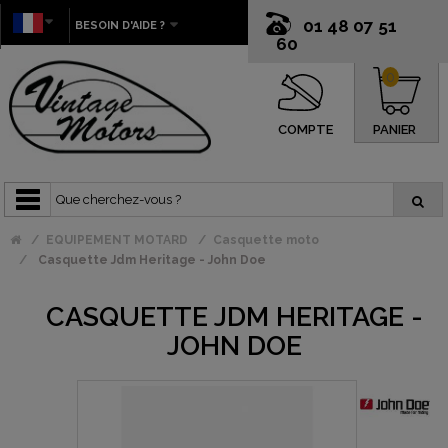
01 48 07 51
BESOIN D'AIDE ?
60
0
COMPTE
PANIER
EQUIPEMENT MOTARD
Casquette moto
Casquette Jdm Heritage - John Doe
CASQUETTE JDM HERITAGE -
JOHN DOE