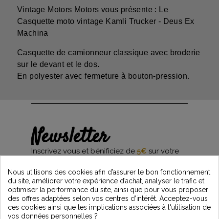
Vintage Motors Motors vous présente : Le
Casquette moto vintage Kamli Trucker - Deus Ex
Machina
Casquette de camionneur classique avec broderie
sur le devant et le dos.
En polyester avec fermeture à bouton-pression.
Newsletter
Inscrivez vous et bénificiez de
5€
sur votre
première commande*
et restez informés des dernières nouveautés
Nous utilisons des cookies afin d’assurer le bon fonctionnement
Vintage Motors
du site, améliorer votre expérience d’achat, analyser le trafic et
optimiser la performance du site, ainsi que pour vous proposer
des offres adaptées selon vos centres d’intérêt. Acceptez-vous
ces cookies ainsi que les implications associées à l'utilisation de
*Dès 99€ d'achat. En vous abonnant à notre newsletter, vous reconnaissez avoir pris
vos données personnelles ?