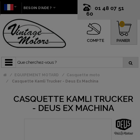
01 48 07 51
BESOIN D'AIDE ?
60
0
COMPTE
PANIER
EQUIPEMENT MOTARD
Casquette moto
Casquette Kamli Trucker - Deus Ex Machina
CASQUETTE KAMLI TRUCKER
- DEUS EX MACHINA