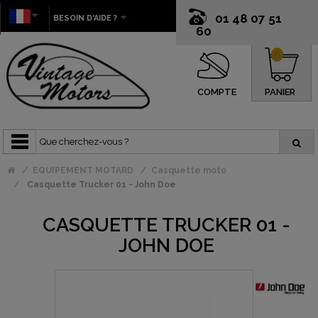
01 48 07 51
BESOIN D'AIDE ?
60
0
COMPTE
PANIER
EQUIPEMENT MOTARD
Casquette moto
Casquette Trucker 01 - John Doe
CASQUETTE TRUCKER 01 -
JOHN DOE