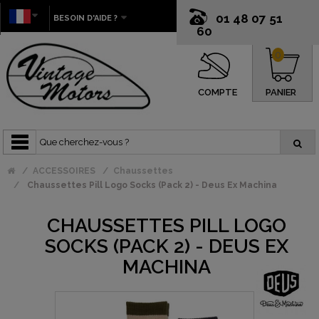
01 48 07 51
BESOIN D'AIDE ?
60
0
COMPTE
PANIER
ACCESSOIRES
Chaussettes
Chaussettes Pill Logo Socks (Pack 2) - Deus Ex Machina
CHAUSSETTES PILL LOGO
SOCKS (PACK 2) - DEUS EX
MACHINA