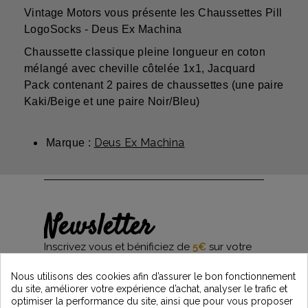
Vintage Motors vous présente les Chaussettes Pill
LogoSocks - Deus Ex Machina
Chaussette classique pleine longueur en coton
mélangé avec cheville côtelée 1x1, Jacquard
Pack contenant 2 paires de chaussettes (une paire
Kaki/Beige et une paire Noir/Bleu)
Deus Ex Machina
Marque :
Newsletter
Inscrivez vous et bénificiez de
5€
sur votre
première commande*
et restez informés des dernières nouveautés
Nous utilisons des cookies afin d’assurer le bon fonctionnement
Vintage Motors
du site, améliorer votre expérience d’achat, analyser le trafic et
optimiser la performance du site, ainsi que pour vous proposer