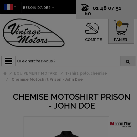
01 48 07 51
BESOIN D'AIDE ?
60
0
COMPTE
PANIER
EQUIPEMENT MOTARD
T-shirt, polo, chemise
Chemise Motoshirt Prison - John Doe
CHEMISE MOTOSHIRT PRISON
- JOHN DOE