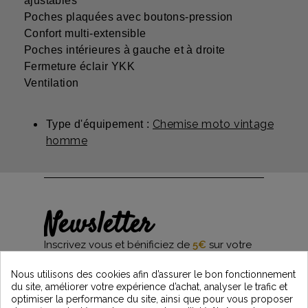
ajustables
Poches plaquées avec boutons-pression
Confort multi-extensible
Poches intérieures à gauche et à droite
Fermeture éclair YKK
Ventilation
Chemise moto vintage
Type d'équipement :
homme
Newsletter
Inscrivez vous et bénificiez de
5€
sur votre
première commande*
et restez informés des dernières nouveautés
Nous utilisons des cookies afin d’assurer le bon fonctionnement
Vintage Motors
du site, améliorer votre expérience d’achat, analyser le trafic et
optimiser la performance du site, ainsi que pour vous proposer