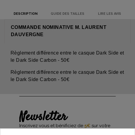
DESCRIPTION
GUIDE DES TAILLES
LIRE LES AVIS
COMMANDE NOMINATIVE M. LAURENT
DAUVERGNE
Règlement différence entre le casque Dark Side et
le Dark Side Carbon - 50€
Règlement différence entre le casque Dark Side et
le Dark Side Carbon - 50€
Newsletter
Inscrivez vous et bénificiez de
5€
sur votre
première commande*