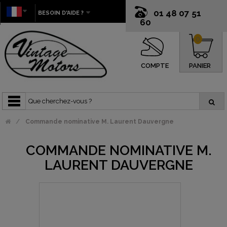
01 48 07 51
BESOIN D'AIDE ?
60
0
COMPTE
PANIER
Commande nominative M. Laurent Dauvergne
COMMANDE NOMINATIVE M.
LAURENT DAUVERGNE