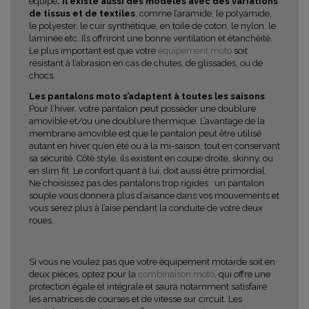
équipé
. Il existe aussi des modèles avec des variations
de tissus et de textiles
, comme l’aramide, le polyamide,
le polyester, le cuir synthétique, en toile de coton, le nylon, le
laminée etc. Ils offriront une bonne ventilation et étanchéité.
Le plus important est que votre
équipement moto
soit
résistant à l’abrasion en cas de chutes, de glissades, ou de
chocs.
Les pantalons moto s’adaptent à toutes les saisons
.
Pour l’hiver, votre pantalon peut posséder une doublure
amovible et/ou une doublure thermique. L’avantage de la
membrane amovible est que le pantalon peut être utilisé
autant en hiver qu’en été ou à la mi-saison, tout en conservant
sa sécurité. Côté style, ils existent en coupe droite, skinny, ou
en slim fit. Le confort quant à lui, doit aussi être primordial.
Ne choisissez pas des pantalons trop rigides : un pantalon
souple vous donnera plus d’aisance dans vos mouvements et
vous serez plus à l’aise pendant la conduite de votre deux
roues.
Si vous ne voulez pas que votre équipement motarde soit en
deux pièces, optez pour la
combinaison moto
, qui offre une
protection égale et intégrale et saura notamment satisfaire
les amatrices de courses et de vitesse sur circuit. Les