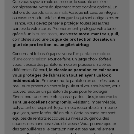
Que vous soyez à moto ou scooter, la sécurité doit être
omniprésente, votre équipement moto doit être optimal. En
dehors du port du
casque moto
(casque jet, casque intégral
ou casque modulable) et
des
gants
qui sont obligatoires en
France, vous devez penser à protéger toutes les autres
parties de votre corps. Premièrement, protégez votre torse
grâce à un
blouson moto
, une
veste moto
,
manteau
,
pull
,
complétés avec une
coque de protection dorsale, un
gilet de protection, ou un gilet airbag
.
Concernant le bas, équipez-vous d’
un pantalon moto ou
d’une combinaison
. Pour ce faire, un large choix s’offre à
vous. Il existe des pantalons moto en plusieurs matières
différentes. D’abord,
le classique pantalon en cuir saura
vous protéger de l’abrasion tout en ayant un look
indémodable.
En revanche, le pantalon en cuir n’est pas la
meilleure protection contre la pluie et si vous souhaitez, vous
pouvez rajouter un pantalon de pluie pour le protéger.
Sinon, pour une tenue plus passe-partout,
les
jeans moto
sont un excellent compromis
. Résistant, imperméable,
polyvalent et respirant, le jean moto ressemble à n’importe
quel jean, avec la sécurité en plus. Certains pantalons sont
équipés de renforts et coques au niveau du genou, des
coudes, des hanches et/ou de l’assise. Vous pouvez ajouter
des genouillères si le pantalon n’en est pas naturellement