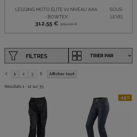
LEGGING MOTO ELITE V2 NIVEAU AAA
SOUS-PANTA
- BOWTEX
LEVEL AAA
312,55 €
3
329,00 €
FILTRES
1
2
3
Afficher tout
Résultats 1 - 12 sur 35.
-15%