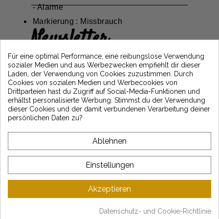
- Alarme
Markierung : Missbrauch
Newsletter
Erhalten Sie 5€ Rabatt auf Ihre erste
Für eine optimal Performance, eine reibungslose Verwendung
Bestellung, indem Sie sich anmelden und
sozialer Medien und aus Werbezwecken empfiehlt dir dieser
über die neuesten Vintage Motors-
Laden, der Verwendung von Cookies zuzustimmen. Durch
Nachrichten informiert bleiben
Cookies von sozialen Medien und Werbecookies von
Drittparteien hast du Zugriff auf Social-Media-Funktionen und
erhältst personalisierte Werbung. Stimmst du der Verwendung
dieser Cookies und der damit verbundenen Verarbeitung deiner
*Dès 99€ d'achat. En vous abonnant à notre newsletter, vous reconnaissez avoir pris
persönlichen Daten zu?
connaissance de notre politique de gestion des données personnelles et vous
l'acceptez.
Ablehnen
ÜBER VINTAGE
Einstellungen
KUNDENSERVICE
Akzeptieren
LATEST NEWS
Datenschutz- und Cookie-Richtlinie
Mentions légales
-
CGV
-
Gestion des données
-
Plan du site