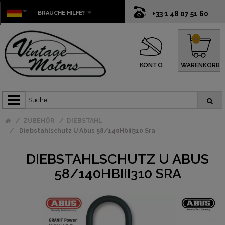
BRAUCHE HILFE?
+33 1 48 07 51 60
0
KONTO
WARENKORB
ZUBEHÖR
DIEBSTAHL
Diebstahlschutz U Abus 58/140Hbiii310 Sra
DIEBSTAHLSCHUTZ U ABUS
58/140HBIII310 SRA