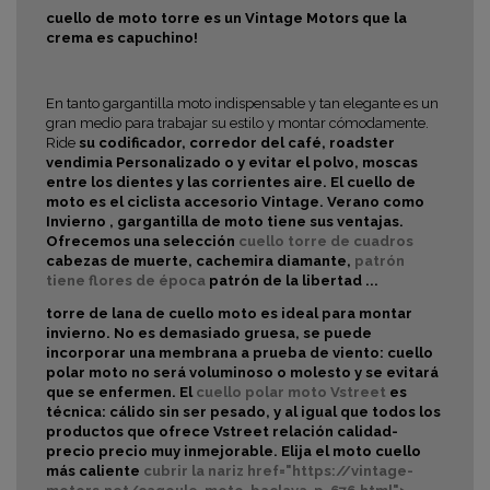
cuello de moto torre es un Vintage Motors que la
crema es capuchino!
En tanto gargantilla moto indispensable y tan elegante es un
gran medio para trabajar su estilo y montar cómodamente.
Ride
su codificador, corredor del café, roadster
vendimia
Personalizado o
y evitar el polvo, moscas
entre los dientes y las corrientes aire. El cuello de
moto es el ciclista accesorio Vintage.
Verano como
Invierno ,
gargantilla de moto tiene sus ventajas.
Ofrecemos una selección
cuello torre de cuadros
cabezas de muerte, cachemira diamante,
patrón
tiene flores de época
patrón de la libertad ...
torre de lana de cuello moto es ideal para montar
invierno. No es demasiado gruesa, se puede
incorporar una membrana a prueba de viento: cuello
polar moto no será voluminoso o molesto y se evitará
que se enfermen. El
cuello polar moto Vstreet
es
técnica: cálido sin ser pesado, y al igual que todos los
productos que ofrece Vstreet relación calidad-
precio precio muy inmejorable. Elija el
moto cuello
más caliente
cubrir la nariz
href="https://vintage-