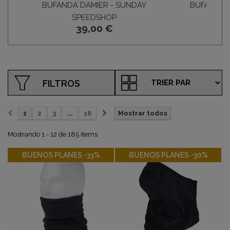
BUFANDA DAMIER - SUNDAY
BUFANDA 
SPEEDSHOP
S
39,00 €
FILTROS
1
2
3
...
16
Mostrar todos
Mostrando 1 - 12 de 185 items
-33%
-30%
BUENOS PLANES -33%
BUENOS PLANES -30%