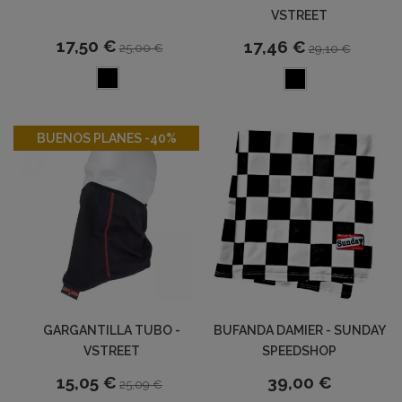
VSTREET
17,50 €
17,46 €
25,00 €
29,10 €
-40%
BUENOS PLANES -40%
GARGANTILLA TUBO -
BUFANDA DAMIER - SUNDAY
VSTREET
SPEEDSHOP
15,05 €
39,00 €
25,09 €