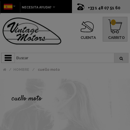
NECESITA AYUDA?
+33 1 48 07 51 60
0
CUENTA
CARRITO
HOMBRE
cuello moto
cuello moto