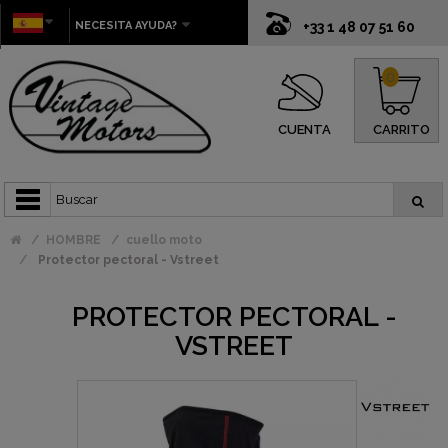
NECESITA AYUDA?
+33 1 48 07 51 60
0
CUENTA
CARRITO
HOMBRE
cuello moto
Protector pectoral - Vstreet
PROTECTOR PECTORAL -
VSTREET