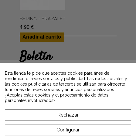
BERING - BRAZALET...
4,90 €
Añadir al carrito
Boletín
Gane un 5€ en su primer pedido
suscribiéndose y manténgase informado de
Esta tienda te pide que aceptes cookies para fines de
las últimas noticias de Vintage Motors
rendimiento, redes sociales y publicidad. Las redes sociales y
las cookies publicitarias de terceros se utilizan para ofrecerte
funciones de redes sociales y anuncios personalizados.
¿Aceptas estas cookies y el procesamiento de datos
*Dès 99€ d'achat. En vous abonnant à notre newsletter, vous reconnaissez avoir pris
personales involucrados?
connaissance de notre politique de gestion des données personnelles et vous
l'acceptez.
Rechazar
A PROPÓSITO DE VINTAGE
Configurar