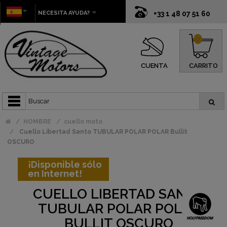
NECESITA AYUDA?
+33 1 48 07 51 60
0
CUENTA
CARRITO
HOMBRE
cuello moto
Cuello Libertad Santo TUBULAR POLAR POLAR Bullit
OSCURO
¡Disponible sólo
en Internet!
CUELLO LIBERTAD SANTO
TUBULAR POLAR POLAR
BULLIT OSCURO