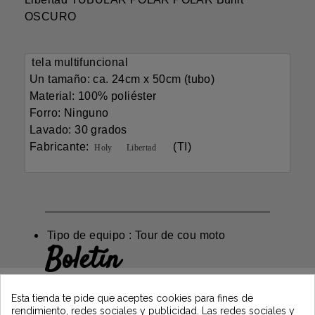
OSCURO
 tela multifuncional

 Un tamaño: ca. 24cm x 50cm (tubo)

 Material: 100% poliéster

 Forro: Ninguno

 Lavado: 30 grados

 Fabricante: 
 (TI)

 Holy 
 Libertad 
Tipo de equipo : Tour de cou moto
Boletín
Gane un 5€ en su primer pedido
suscribiéndose y manténgase informado de
Esta tienda te pide que aceptes cookies para fines de
las últimas noticias de Vintage Motors
rendimiento, redes sociales y publicidad. Las redes sociales y