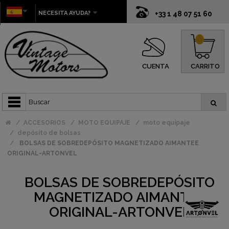
NECESITA AYUDA?
+33 1 48 07 51 60
0
CUENTA
CARRITO
ACCESORIOS
MOTO EQUIPAJE
moto equipaje
depósito de bolsas
BOLSAS DE SOBREDEPÓSITO MAGNETIZADO AIMANTEE
ORIGINAL-ARTONVEL
BOLSAS DE SOBREDEPÓSITO
MAGNETIZADO AIMANTEE
ORIGINAL-ARTONVEL