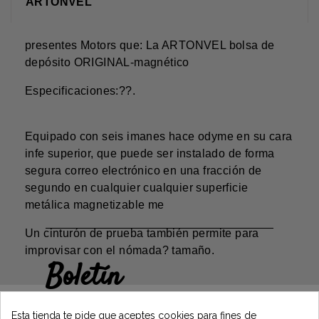
ARTONVEL
presentes Motors que: La ARTONVEL bolsa de
depósito ORIGINAL-magnético
Especificaciones:??.
Equipado con seis imanes hace odyme en su cara
infe superior, que puede ser instalado de forma
segura correo electrónico en una fracción de
segundo en cualquier cualquier superficie
metálica magnetizable me
Un cinturón de prueba también permite para
improvisar con el nómada? tamaño.
Boletín
Gane un 5€ en su primer pedido
suscribiéndose y manténgase informado de
Esta tienda te pide que aceptes cookies para fines de