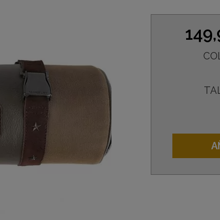
149
CO
TA
A