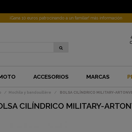
¡Gana 10 euros patrocinando a un familiar! más información
 MOTO
ACCESORIOS
MARCAS
P
o
Mochila y bandouillère
BOLSA CILÍNDRICO MILITARY-ARTONV
OLSA CILÍNDRICO MILITARY-ARTO