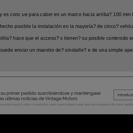
ida y es conc ue para caber en un marco hacia arriba? 100 m
cho posible la instalación en la mayoría? de cinco? vehíc
illa? hace que el acceso? s tienen? su posible contenido en
uede enviar un maestro de? sinstalle? e de una simple aper
su primer pedido suscribiéndose y manténgase
as últimas noticias de Vintage Motors
vous abonnant à notre newsletter, vous reconnaissez avoir pris connaissance de notre polit