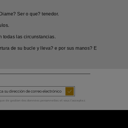
m Diame? Ser o que? tenedor.
ulos.
 todas las circunstancias.
tura de su bucle y lleva? e por sus manos? E
ique de gestion des données personnelles et vous l'acceptez.