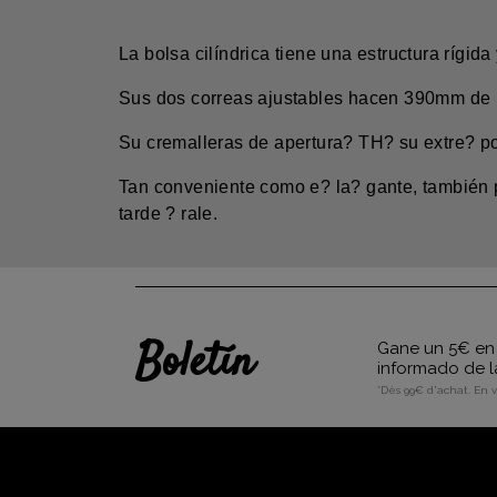
La bolsa cilíndrica tiene una estructura ríg
Sus dos correas ajustables hacen 390mm de he
Su cremalleras de apertura? TH? su extre? pol
Tan conveniente como e? la? gante, también p
tarde ? rale.
Boletín
Gane un 5€ en 
informado de l
*Dès 99€ d'achat. En 