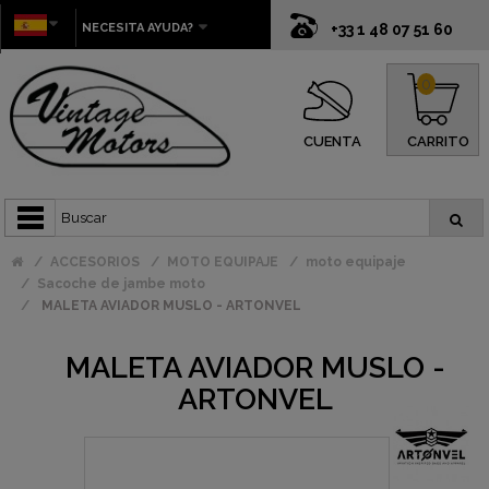
NECESITA AYUDA?
+33 1 48 07 51 60
0
CUENTA
CARRITO
ACCESORIOS
MOTO EQUIPAJE
moto equipaje
Sacoche de jambe moto
MALETA AVIADOR MUSLO - ARTONVEL
MALETA AVIADOR MUSLO -
ARTONVEL