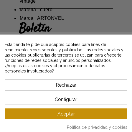
vintage
Materia : cuero
Marca : ARTONVEL
Boletín
Gane un 5€ en su primer pedido
suscribiéndose y manténgase informado de
Esta tienda te pide que aceptes cookies para fines de
las últimas noticias de Vintage Motors
rendimiento, redes sociales y publicidad. Las redes sociales y
las cookies publicitarias de terceros se utilizan para ofrecerte
funciones de redes sociales y anuncios personalizados.
¿Aceptas estas cookies y el procesamiento de datos
*Dès 99€ d'achat. En vous abonnant à notre newsletter, vous reconnaissez avoir pris
personales involucrados?
connaissance de notre politique de gestion des données personnelles et vous
l'acceptez.
Rechazar
A PROPÓSITO DE VINTAGE
Configurar
SERVICIO AL CLIENTE
Aceptar
ÚLTIMAS NOTICIAS
Política de privacidad y cookies
Mentions légales
-
CGV
-
Gestion des données
-
Plan du site