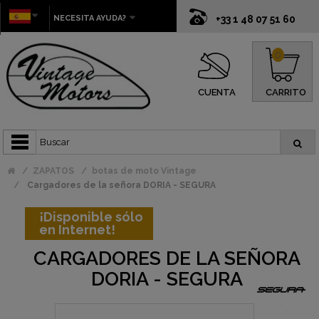
NECESITA AYUDA?
+33 1 48 07 51 60
0
CUENTA
CARRITO
ZAPATOS
botas de moto Vintage
Cargadores de la señora DORIA - SEGURA
¡Disponible sólo
en Internet!
CARGADORES DE LA SEÑORA
DORIA - SEGURA