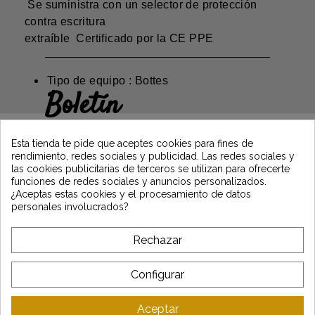
Se suministra con un selector de protección
contra escritura
extraíble Certificado por la CE PPE
Tipo de equipo : Bottes
Boletín
Gane un 5€ en su primer pedido
suscribiéndose y manténgase informado de
Esta tienda te pide que aceptes cookies para fines de
las últimas noticias de Vintage Motors
rendimiento, redes sociales y publicidad. Las redes sociales y
las cookies publicitarias de terceros se utilizan para ofrecerte
funciones de redes sociales y anuncios personalizados.
¿Aceptas estas cookies y el procesamiento de datos
*Dès 99€ d'achat. En vous abonnant à notre newsletter, vous reconnaissez avoir pris
personales involucrados?
connaissance de notre politique de gestion des données personnelles et vous
l'acceptez.
Rechazar
A PROPÓSITO DE VINTAGE
Configurar
SERVICIO AL CLIENTE
Aceptar