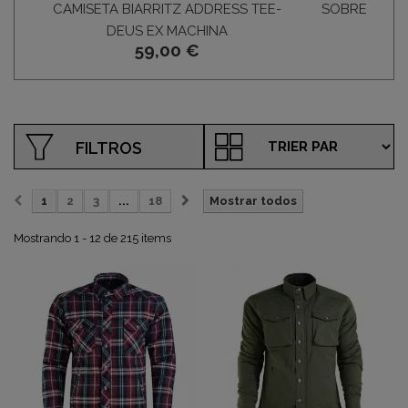
CAMISETA BIARRITZ ADDRESS TEE-
SOBRECAMIS
DEUS EX MACHINA
59,00 €
119
FILTROS
1
2
3
...
18
Mostrar todos
Mostrando 1 - 12 de 215 items