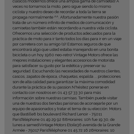
clásicos modernos ofrece una amplia gama de camisetas! A
veces no tomamos la moto, pero sigue siendo lo mismo
ciclista y nuestro deseo de recordar a toda la tierra se
propaga normalmente ^^. Afortunadamente nuestra pasión
trata de un número infinito de medios de comunicación y
camisetas también están recordando a nuestra vida ciclista.
Ofrecemos una selección de productos adecuados para la
práctica de moto para ir tanto todos los días para ir en un viaje
por carretera con su amigo (s)! Estamos seguros de que
encontrará algo que usted estaba manejando en una bonita
bicicleta o un hoy 1960 neo-retro! Vintage Motors ofrece las
mejores instalaciones y elegantes accesorios de motorista
para satisfacer su gusto por la estética y preservar su
seguridad. Escuchando las necesidades de nuestros clientes,
cascos, zapatos de época, chaquetas, espalda ... protecciones
son de alta calidad para garantizar la máxima comodidad
durante la práctica de su passion.N'hésitez ponerse en
contacto con nosotros en 01 43 57 33 30 para más
información sobre nuestras camisas. También puede visitar
una de nuestras dos tiendas parisinas de aconsejarle por un
equipo de apasionados y tratar el tema de su elección: Motors
que Bastille8 bis boulevard Richard Lenoir - 75011
ParisTéléphone 01 49 29 92 88Horaires: 10h fue 19.30, de
lunes a samediVintage Motors Etoile36 avenida de la Grande
Armée - 75017 ParisTéléphone 01 45 72 16 26Horaires: 10