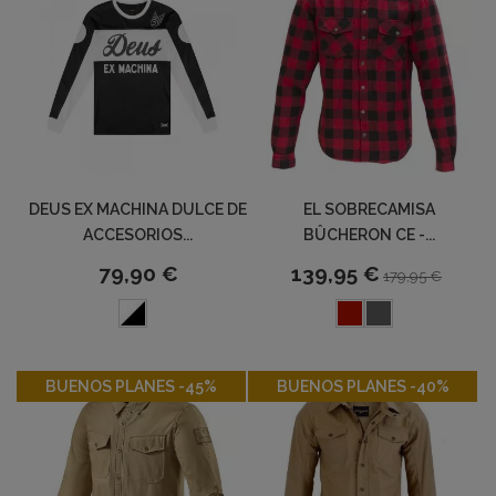
DEUS EX MACHINA DULCE DE
EL SOBRECAMISA
ACCESORIOS...
BÛCHERON CE -...
79,90 €
139,95 €
179,95 €
-45%
-40%
BUENOS PLANES -45%
BUENOS PLANES -40%