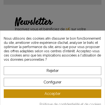
Newsletter
Inscrivez vous et bénificiez de
5€
sur votre
première commande*
et restez informés des dernières nouveautés
Nous utilisons des cookies afin d’assurer le bon fonctionnement
Vintage Motors
du site, améliorer votre expérience d’achat, analyser le trafic et
optimiser la performance du site, ainsi que pour vous proposer
des offres adaptées selon vos centres d’intérêt. Acceptez-vous
ces cookies ainsi que les implications associées à l'utilisation de
vos données personnelles ?
*Dès 99€ d'achat. En vous abonnant à notre newsletter, vous reconnaissez avoir pris
connaissance de notre politique de gestion des données personnelles et vous
l'acceptez.
Rejeter
A PROPOS DE VINTAGE
Configurer
SERVICE CLIENT
Accepter
DERNIÈRES ACTUALITÉS
Politique de confidentialité et de cookies