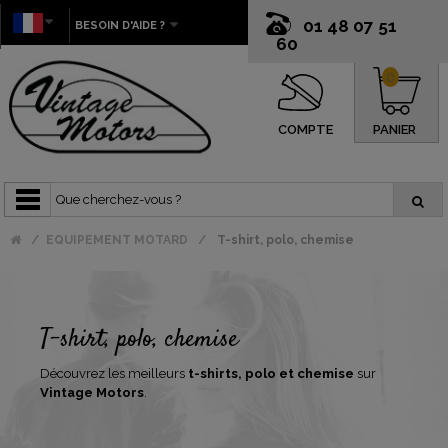
01 48 07 51
BESOIN D'AIDE ?
60
0
COMPTE
PANIER
EQUIPEMENT MOTARD
T-shirt, polo, chemise
T-shirt, polo, chemise
Découvrez les meilleurs
t-shirts, polo et chemise
sur
Vintage Motors
.