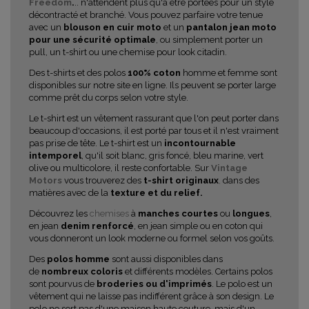
Freedom
.
.. n'attendent plus qu'à être portées pour un style
décontracté et branché. Vous pouvez parfaire votre tenue
avec un
blouson en cuir moto
et un
pantalon jean moto
pour une sécurité optimale
, ou simplement porter un
pull, un t-shirt ou une chemise pour look citadin.
Des t-shirts et des polos
100% coton
homme et femme sont
disponibles sur notre site en ligne. Ils peuvent se porter large
comme prêt du corps selon votre style.
Le t-shirt est un vêtement rassurant que l'on peut porter dans
beaucoup d'occasions, il est porté par tous et il n'est vraiment
pas prise de tête. Le t-shirt est un
incontournable
intemporel
, qu'il soit blanc, gris foncé, bleu marine, vert
olive ou multicolore, il reste confortable. Sur
Vintage
Motors
vous trouverez des
t-shirt originaux
,
dans des
matières avec de la
texture et du relief.
Découvrez les
chemises
à
manches courtes
ou
longues
,
en jean
denim renforcé
, en jean simple ou en coton qui
vous donneront un look moderne ou formel selon vos goûts.
Des
polos homme
sont aussi disponibles dans
de
nombreux coloris
et différents modèles. Certains polos
sont pourvus de
broderies ou d'imprimés
. Le polo est un
vêtement qui ne laisse pas indifférent grâce à son design. Le
polo ne sort pas d'une maison haute couture, mais d'un