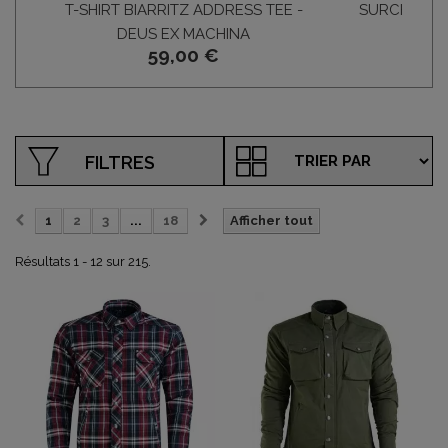
T-SHIRT BIARRITZ ADDRESS TEE -
SURCHEMISE
DEUS EX MACHINA
59,00 €
119
FILTRES
1
2
3
...
18
Afficher tout
Résultats 1 - 12 sur 215.