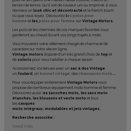
terrain de tennis. Qu'il soit de couleur uni ou imprimé, il vous
donnera un
look chic et décontracté
et la french touch
où que vous soyez. Découvrez
l
es polos pour
homme
et
les
polos pour femme
sur
Vintage Motors.
Les pulls et les chemises de vos marques favorites vous
garderont au chaud durant vos longs trajets à moto.
Vous trouverez votre vêtement chargé de charme et de
caractère sur notre site en ligne
.
Vintage motors
dispose d'un très grand choix de
top
et
de
coloris
pour vous habiller à chaque saison.
Accessoirisez vos tenues avec un
sac à dos Vintage
,
un
foulard
, un
bonnet vintage
, des
chaussures moto
...
Pour vous équiper entièrement
Vintage Motors
vous
propose de nombreux équipement moto homme et femme.
Découvrez aussi
l
es sacoches moto,
les sacs moto
étanches, les blousons et veste moto
et tous
les
casques
moto intégraux, modulables et jets vintages.
Recherche associée :
Sweat moto