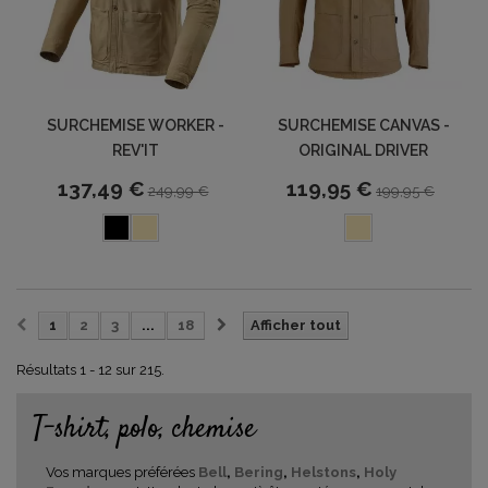
SURCHEMISE WORKER -
SURCHEMISE CANVAS -
REV'IT
ORIGINAL DRIVER
137,49 €
119,95 €
249,99 €
199,95 €
1
2
3
...
18
Afficher tout
Résultats 1 - 12 sur 215.
T-shirt, polo, chemise
Vos marques préférées
Bell
,
Bering
,
Helstons
,
Holy