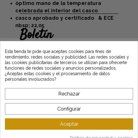
óptimo mano de la temperatura
celebrada el interior del casco
casco aprobado y certificado & ECE
nbsp; 22,05
Boletín
Gane un 5€ en su primer pedido
suscribiéndose y manténgase informado
Esta tienda te pide que aceptes cookies para fines de
de las últimas noticias de Vintage Motors
rendimiento, redes sociales y publicidad. Las redes sociales y
las cookies publicitarias de terceros se utilizan para ofrecerte
funciones de redes sociales y anuncios personalizados.
¿Aceptas estas cookies y el procesamiento de datos
*Dès 99€ d'achat. En vous abonnant à notre newsletter, vous reconnaissez
personales involucrados?
avoir pris connaissance de notre politique de gestion des données
personnelles et vous l'acceptez.
Rechazar
A PROPÓSITO DE VINTAGE
Configurar
SERVICIO AL CLIENTE
Aceptar
ÚLTIMAS NOTICIAS