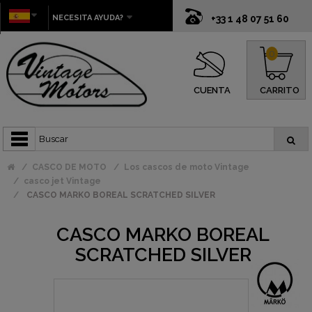
NECESITA AYUDA?
+33 1 48 07 51 60
0
CUENTA
CARRITO
CASCO DE MOTO
Los cascos de moto Vintage
casco jet Vintage
CASCO MARKO BOREAL SCRATCHED SILVER
CASCO MARKO BOREAL
SCRATCHED SILVER