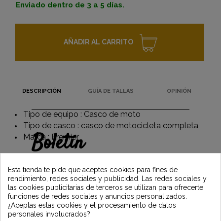
Enviado dentro de 3 a 5 días.
AÑADIR AL CARRITO
DESCRIPCIÓN
GUÍA DE TALLAS
OPINIÓN
Tipo de equipo : Casco de moto
Tipo de casco : casco de motocicleta completa
Boletín
Marca : Premier
Gane un 5€ en su primer pedido
suscribiéndose y manténgase informado de
Esta tienda te pide que aceptes cookies para fines de
las últimas noticias de Vintage Motors
rendimiento, redes sociales y publicidad. Las redes sociales y
las cookies publicitarias de terceros se utilizan para ofrecerte
funciones de redes sociales y anuncios personalizados.
¿Aceptas estas cookies y el procesamiento de datos
*Dès 99€ d'achat. En vous abonnant à notre newsletter, vous reconnaissez avoir pris
personales involucrados?