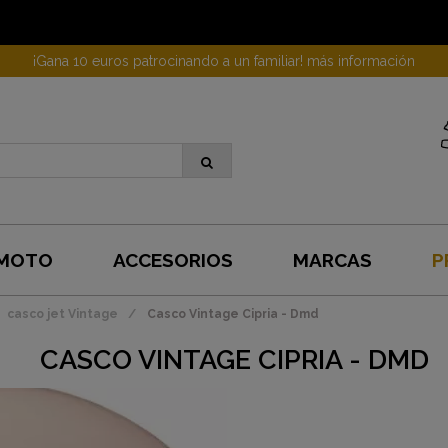
¡Gana 10 euros patrocinando a un familiar! más información
 MOTO
ACCESORIOS
MARCAS
P
casco jet Vintage
Casco Vintage Cipria - Dmd
CASCO VINTAGE CIPRIA - DMD