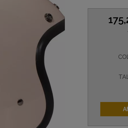
175
CO
TA
A