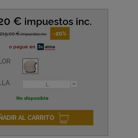
,20 €
impuestos inc.
-20%
219,00 €
impuestos inc.
o pague en
LOR
LLA
L
No disponible
ÑADIR AL CARRITO