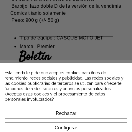
Barbijo: lazo doble D de la versión de la vendimia
Comics titanio solamente
Peso: 900 g (+/- 50 g)
Tipo de equipo : CASQUE MOTO JET
Marca : Premier
Boletín
Gane un 5€ en su primer pedido
suscribiéndose y manténgase informado de
Esta tienda te pide que aceptes cookies para fines de
las últimas noticias de Vintage Motors
rendimiento, redes sociales y publicidad. Las redes sociales y
las cookies publicitarias de terceros se utilizan para ofrecerte
funciones de redes sociales y anuncios personalizados.
¿Aceptas estas cookies y el procesamiento de datos
*Dès 99€ d'achat. En vous abonnant à notre newsletter, vous reconnaissez avoir pris
personales involucrados?
connaissance de notre politique de gestion des données personnelles et vous
l'acceptez.
Rechazar
A PROPÓSITO DE VINTAGE
Configurar