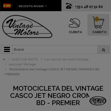
NECESITA AYUDA?
+33 1 48 07 51 60
0
CUENTA
CARRITO
CASCO DE MOTO
Los cascos de moto Vintage
casco jet Vintage
Motocicleta del vintage CASCO JET NEGRO CROMADO BD
- PREMIER
MOTOCICLETA DEL VINTAGE
CASCO JET NEGRO CROMADO
BD - PREMIER