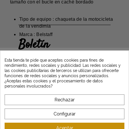
tamaño con el bucle en caché bordado
Tipo de equipo : chaqueta de la motocicleta
de la vendimia
Marca : Belstaff
Boletín
Gane un 5€ en su primer pedido
suscribiéndose y manténgase informado de
Esta tienda te pide que aceptes cookies para fines de
las últimas noticias de Vintage Motors
rendimiento, redes sociales y publicidad. Las redes sociales y
las cookies publicitarias de terceros se utilizan para ofrecerte
funciones de redes sociales y anuncios personalizados.
¿Aceptas estas cookies y el procesamiento de datos
*Dès 99€ d'achat. En vous abonnant à notre newsletter, vous reconnaissez avoir pris
personales involucrados?
connaissance de notre politique de gestion des données personnelles et vous
l'acceptez.
Rechazar
A PROPÓSITO DE VINTAGE
Configurar
SERVICIO AL CLIENTE
Aceptar