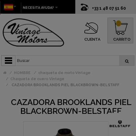
NECESITA AYUDA?
+33 1 48 07 51 60
0
CUENTA
CARRITO
HOMBRE
chaqueta de moto Vintage
Chaqueta de cuero Vintage
CAZADORA BROOKLANDS PIEL BLACKBROWN-BELSTAFF
CAZADORA BROOKLANDS PIEL
BLACKBROWN-BELSTAFF