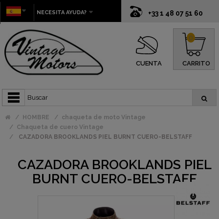
NECESITA AYUDA?
+33 1 48 07 51 60
0
CUENTA
CARRITO
HOMBRE
chaqueta de moto Vintage
Chaqueta de cuero Vintage
CAZADORA BROOKLANDS PIEL BURNT CUERO-BELSTAFF
CAZADORA BROOKLANDS PIEL
BURNT CUERO-BELSTAFF