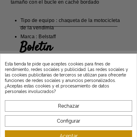
tamaño con el bucle en caché bordado
Tipo de equipo : chaqueta de la motocicleta
de la vendimia
Marca : Belstaff
Boletín
Gane un 5€ en su primer pedido
suscribiéndose y manténgase informado de
Esta tienda te pide que aceptes cookies para fines de
las últimas noticias de Vintage Motors
rendimiento, redes sociales y publicidad. Las redes sociales y
las cookies publicitarias de terceros se utilizan para ofrecerte
funciones de redes sociales y anuncios personalizados.
¿Aceptas estas cookies y el procesamiento de datos
*Dès 99€ d'achat. En vous abonnant à notre newsletter, vous reconnaissez avoir pris
personales involucrados?
connaissance de notre politique de gestion des données personnelles et vous
l'acceptez.
Rechazar
A PROPÓSITO DE VINTAGE
Configurar
SERVICIO AL CLIENTE
Aceptar