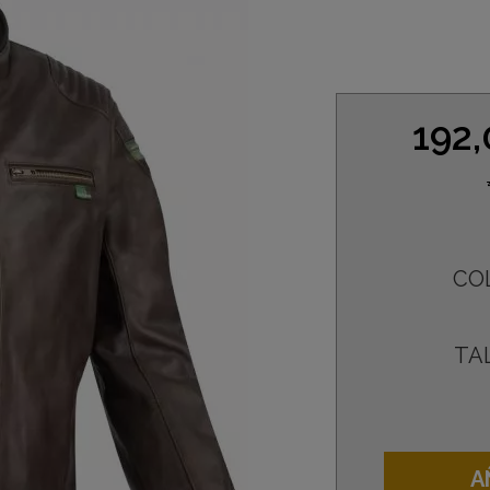
192
CO
TA
A