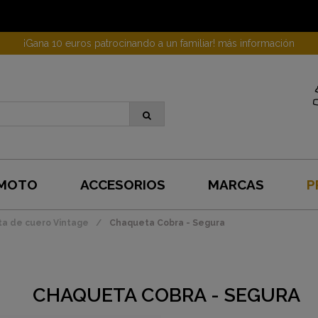
¡Gana 10 euros patrocinando a un familiar! más información
 MOTO
ACCESORIOS
MARCAS
P
a de cuero Vintage
Chaqueta Cobra - Segura
CHAQUETA COBRA - SEGURA