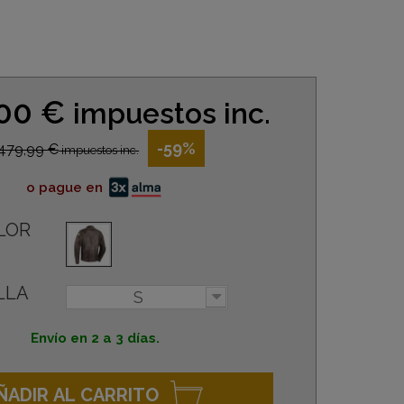
,00 €
impuestos inc.
-59%
479,99 €
impuestos inc.
o pague en
LOR
LLA
S
Envío en 2 a 3 días.
ÑADIR AL CARRITO