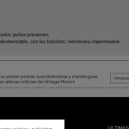
inturón; puños presiones
co desmontable, con los bolsillos; membrana impermeable
su primer pedido suscribiéndose y manténgase
as últimas noticias de Vintage Motors
vous abonnant à notre newsletter, vous reconnaissez avoir pris connaissance de notre polit
SERVICIO AL CLIENTE
ÚLTIMAS