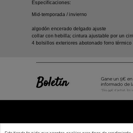
Especificaciones:
Mid-temporada / invierno
algodón encerado delgado ajuste
collar con hebilla; cintura ajustable por un c
4 bolsillos exteriores abotonado forro térmi
Boletín
Gane un 5€ en 
informado de l
*Dès 99€ d'achat. En 
A PROPÓSITO DE VINTAGE