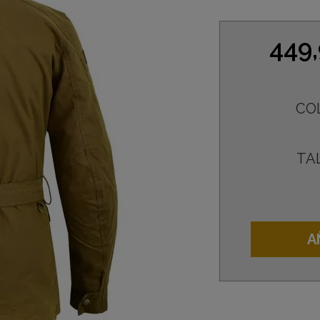
449
CO
TA
A