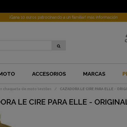
¡Gana 10 euros patrocinando a un familiar! más información
 MOTO
ACCESORIOS
MARCAS
P
r chaqueta de moto textiles
CAZADORA LE CIRE PARA ELLE - ORIG
RA LE CIRE PARA ELLE - ORIGINA