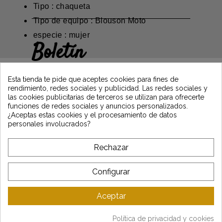
Tipo : chaqueta
Tipo de equipo : Blouson Moto
especie : mujer
Boletín
Gane un 5€ en su primer pedido
suscribiéndose y manténgase informado de
Esta tienda te pide que aceptes cookies para fines de
las últimas noticias de Vintage Motors
rendimiento, redes sociales y publicidad. Las redes sociales y
las cookies publicitarias de terceros se utilizan para ofrecerte
funciones de redes sociales y anuncios personalizados.
¿Aceptas estas cookies y el procesamiento de datos
*Dès 99€ d'achat. En vous abonnant à notre newsletter, vous reconnaissez avoir pris
personales involucrados?
connaissance de notre politique de gestion des données personnelles et vous
l'acceptez.
Rechazar
A PROPÓSITO DE VINTAGE
Configurar
SERVICIO AL CLIENTE
Aceptar
ÚLTIMAS NOTICIAS
Política de privacidad y cookies