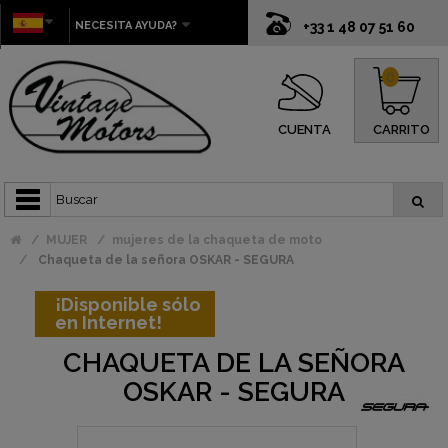
NECESITA AYUDA?
+33 1 48 07 51 60
0
CUENTA
CARRITO
MUJER
mujeres de la chaqueta de moto
Chaqueta de la señora OSKAR - SEGURA
¡Disponible sólo
en Internet!
CHAQUETA DE LA SEÑORA
OSKAR - SEGURA