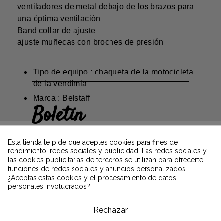
ventiladores de metal debajo de los brazos para
una óptima ventilación
Band collar de ajuste
ajuste muñecas con broches de presión
Tipo de equipo : chaqueta de la motocicleta
de la vendimia
Marca : Belstaff
Boletín
Gane un 5€ en su primer pedido
suscribiéndose y manténgase informado de
Esta tienda te pide que aceptes cookies para fines de
las últimas noticias de Vintage Motors
rendimiento, redes sociales y publicidad. Las redes sociales y
las cookies publicitarias de terceros se utilizan para ofrecerte
funciones de redes sociales y anuncios personalizados.
¿Aceptas estas cookies y el procesamiento de datos
*Dès 99€ d'achat. En vous abonnant à notre newsletter, vous reconnaissez avoir pris
personales involucrados?
connaissance de notre politique de gestion des données personnelles et vous
l'acceptez.
Rechazar