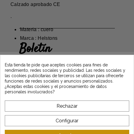
Calzado aprobado CE
.
Materia : cuero
Marca : Helstons
Boletín
Gane un 5€ en su primer pedido
suscribiéndose y manténgase informado de
Esta tienda te pide que aceptes cookies para fines de
las últimas noticias de Vintage Motors
rendimiento, redes sociales y publicidad. Las redes sociales y
las cookies publicitarias de terceros se utilizan para ofrecerte
funciones de redes sociales y anuncios personalizados.
¿Aceptas estas cookies y el procesamiento de datos
*Dès 99€ d'achat. En vous abonnant à notre newsletter, vous reconnaissez avoir pris
personales involucrados?
connaissance de notre politique de gestion des données personnelles et vous
l'acceptez.
Rechazar
A PROPÓSITO DE VINTAGE
Configurar
SERVICIO AL CLIENTE