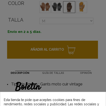
COLOR
TALLA
Envío en 2 a 5 días.
AÑADIR AL CARRITO
DESCRIPCIÓN
GUÍA DE TALLAS
OPINIÓN
Boletín
Tipo de equipo : Gants moto cuir vintage
Gane un 5€ en su primer pedido
suscribiéndose y manténgase informado de
Esta tienda te pide que aceptes cookies para fines de
las últimas noticias de Vintage Motors
rendimiento, redes sociales y publicidad. Las redes sociales y