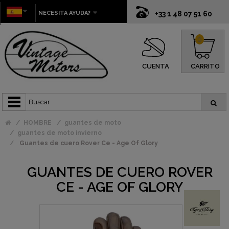
NECESITA AYUDA?
+33 1 48 07 51 60
0
CUENTA
CARRITO
HOMBRE
guantes de moto
guantes de moto invierno
Guantes de cuero Rover Ce - Age Of Glory
GUANTES DE CUERO ROVER
CE - AGE OF GLORY