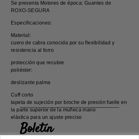
Se presenta Motores de época: Guantes de
ROXO-SEGURA
Especificaciones:
Material:
cuero de cabra conocida por su flexibilidad y
resistencia al forro
protección que recubre
poliéster:
deslizante palma
Cuff corto
tapeta de sujeción por broche de presión fuelle en
la parte superior de la muñeca mano
elástica para un ajuste preciso
Boletín
Gane un 5€ en su primer pedido