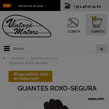
NECESITA AYUDA?
+33 1 48 07 51 60
0
CUENTA
CARRITO
HOMBRE
guantes de moto
GUANTES ROXO-SEGURA
¡Disponible sólo
en Internet!
GUANTES ROXO-SEGURA