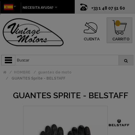
NECESITA AYUDA?
+33 1 48 07 51 60
0
CUENTA
CARRITO
HOMBRE
guantes de moto
GUANTES Sprite - BELSTAFF
GUANTES SPRITE - BELSTAFF