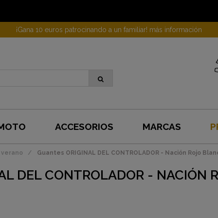
¡Gana 10 euros patrocinando a un familiar! más información
 MOTO
ACCESORIOS
MARCAS
P
 verano
Guantes ORIGINAL DEL CONTROLADOR - Nación Rojo Blanc
AL DEL CONTROLADOR - NACIÓN 