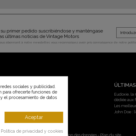
su primer pedido suscribiéndose y manténgase
as últimas noticias de Vintage Motors
vous abonnant à notre newsletter, vous reconnaissez avoir pris connaissance de notre polit
SERVICIO AL CLIENTE
ÚLTIMAS
 redes sociales y publicidad.
an para ofrecerte funciones de
Contacte con nosotros
Eudoxie, la
 y el procesamiento de datos
dédiée aux
Servicio al cliente Vintage Motors
Les meilleu
Guía de tallas
John Doe : 
Entregas y devoluciones
Aceptar
Metodos de pago
Política de privacidad y cookies
Mentions légales
-
CGV
-
Gestion des données
-
Plan du site