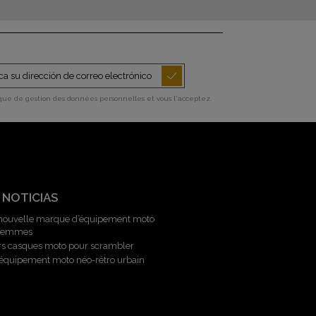
ique de gestion des données personnelles et vous l'acceptez.
 NOTICIAS
 nouvelle marque d’équipement moto
 femmes
rs casques moto pour scrambler
l’équipement moto néo-rétro urbain