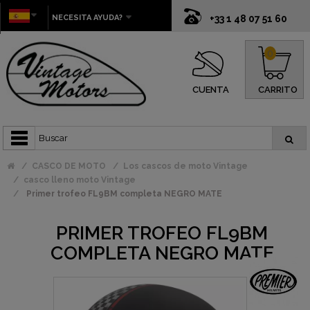
NECESITA AYUDA?
+33 1 48 07 51 60
0
CUENTA
CARRITO
CASCO DE MOTO
Los cascos de moto Vintage
casco lleno moto Vintage
Primer trofeo FL9BM completa NEGRO MATE
PRIMER TROFEO FL9BM
COMPLETA NEGRO MATE