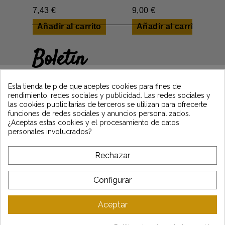
7,43 €
9,00 €
Añadir al carrito
Añadir al carrito
Boletín
Gane un 5€ en su primer pedido
suscribiéndose y manténgase informado de
Esta tienda te pide que aceptes cookies para fines de
las últimas noticias de Vintage Motors
rendimiento, redes sociales y publicidad. Las redes sociales y
las cookies publicitarias de terceros se utilizan para ofrecerte
funciones de redes sociales y anuncios personalizados.
¿Aceptas estas cookies y el procesamiento de datos
*Dès 99€ d'achat. En vous abonnant à notre newsletter, vous reconnaissez avoir pris
personales involucrados?
connaissance de notre politique de gestion des données personnelles et vous
l'acceptez.
Rechazar
A PROPÓSITO DE VINTAGE
Configurar
SERVICIO AL CLIENTE
Aceptar
ÚLTIMAS NOTICIAS