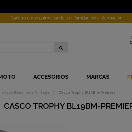
¡Gana 10 euros patrocinando a un familiar! más información
 MOTO
ACCESORIOS
MARCAS
P
casco lleno moto Vintage
Casco Trophy Bl19Bm-Premier
CASCO TROPHY BL19BM-PREMIE