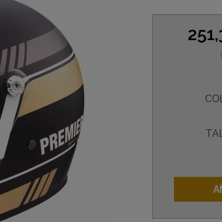
251
CO
TA
A