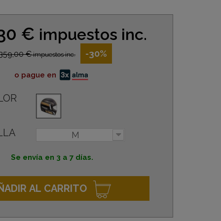
,30 €
impuestos inc.
-30%
359,00 €
impuestos inc.
o pague en
LOR
LLA
M
Se envía en 3 a 7 días.
ÑADIR AL CARRITO